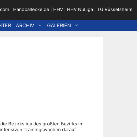
.com
|
Handballecke.de
|
HHV
|
HHV NuLiga
|
TG Rüsselsheim
HTER
ARCHIV
GALERIEN
die Bezirksliga des größten Bezirks in
 intensiven Trainingswochen darauf