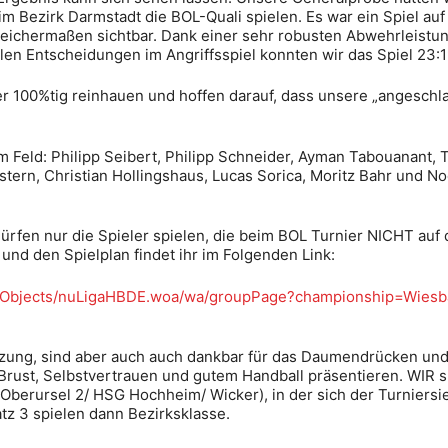
im Bezirk Darmstadt die BOL-Quali spielen. Es war ein Spiel au
ichermaßen sichtbar. Dank einer sehr robusten Abwehrleistung 
len Entscheidungen im Angriffsspiel konnten wir das Spiel 23:1
 100%tig reinhauen und hoffen darauf, dass unsere „angeschlag
im Feld: Philipp Seibert, Philipp Schneider, Ayman Tabouanant, 
tern, Christian Hollingshaus, Lucas Sorica, Moritz Bahr und N
li dürfen nur die Spieler spielen, die beim BOL Turnier NICHT a
 und den Spielplan findet ihr im Folgenden Link:
/WebObjects/nuLigaHBDE.woa/wa/groupPage?championship=Wies
ützung, sind aber auch auch dankbar für das Daumendrücken un
Brust, Selbstvertrauen und gutem Handball präsentieren. WIR s
erursel 2/ HSG Hochheim/ Wicker), in der sich der Turniersi
latz 3 spielen dann Bezirksklasse.