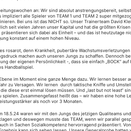
ereitungswochen an: Wir sind absolut anstrengungsbereit, selb
impliziert alle Spieler von TEAM 1 und TEAM 2 super mitgezoge
ainieren. Bei uns ist das NICHT so. Unser Trainerteam David Kle
ch seit vielen Jahren unser Kapital und hat die größten Krisen 
präsentieren sich dabei als Einheit – und das ist heutzutage ni
igung konstant auf einem hohen Niveau.
 alles rosarot, denn Krankheit, pubertäre Wachstumsverletzung
ngsdruck machen auch unseren Jungs zu schaffen. Dennoch be
rung der eigenen Persönlichkeit -, dass sie einfach „BOCK“ auf
s Handballspiel.
 Ebene im Moment eine ganze Menge dazu. Wir lernen besser au
fahr zu Versagen. Wir lernen durch taktische Kniffe und Umst
ie diese erst einmal lösen müssen. Und „last but not least“ sin
u spielen. Zusammengefasst heißt das – wir haben eine hohe L
leistungsstärker als noch vor 3 Monaten.
am 18.5.24 waren wir mit den Jungs des jetzigen Qualiteams u
klagen und deswegen musste das TEAM, wenn wir parallel gespie
d auch in Sachen Sozialkompetenz hervorragend präsentiert. Vo
Ergebnis kann sich sehen lassen. Unsere Generalprobe hatten 