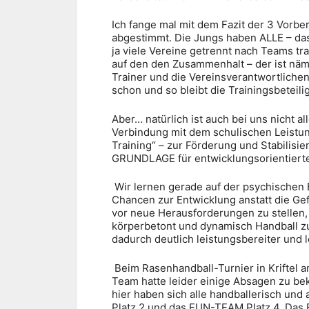
Ich fange mal mit dem Fazit der 3 Vorb
abgestimmt. Die Jungs haben ALLE – das 
ja viele Vereine getrennt nach Teams tr
auf den den Zusammenhalt – der ist nämli
Trainer und die Vereinsverantwortlichen 
schon und so bleibt die Trainingsbeteil
Aber… natürlich ist auch bei uns nicht
Verbindung mit dem schulischen Leistu
Training“ – zur Förderung und Stabilisie
GRUNDLAGE für entwicklungsorientierte
Wir lernen gerade auf der psychischen
Chancen zur Entwicklung anstatt die Ge
vor neue Herausforderungen zu stellen, d
körperbetont und dynamisch Handball z
dadurch deutlich leistungsbereiter und 
Beim Rasenhandball-Turnier in Kriftel 
Team hatte leider einige Absagen zu be
hier haben sich alle handballerisch un
Platz 2 und das FUN-TEAM Platz 4. Das 