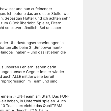
stbewusst und nun aufeinander
n. Ich betone das an dieser Stelle, weil
in, Sebastian Hutter und ich achten sehr
zum Glück überlebt. Spieler, Eltern,
cht selbstverständlich. Bei uns aber
en oder Überlastungserscheinungen in
tonten alle beim 3. „Empowerment-
 Handball haben – und das ist eben die
s unseren Fehlern, sehen darin
ellungen unsere Gegner immer wieder
d auch ALLE mittlerweile bereit
ernprogression im Team und sind
nd einem „FUN-Team“ am Start. Das FUN-
lt haben, in Unterzahl spielen. Auch
n 10 Teams erreichte das QualiTEAM
wir am Mittwoch, 22.5. beim