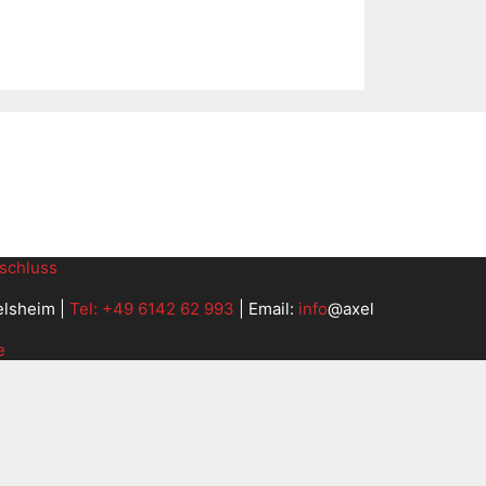
schluss
elsheim |
Tel: +49 6142 62 993
| Email:
info
@axel
e