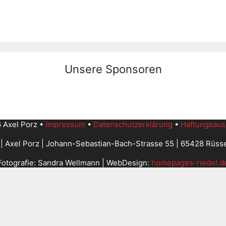
Unsere Sponsoren
 Axel Porz •
Impressum
•
Datenschutzerklärung
•
Haftungsaus
| Axel Porz | Johann-Sebastian-Bach-Strasse 55 | 65428 Rüss
Fotografie: Sandra Wellmann | WebDesign:
homepages-riedel.d