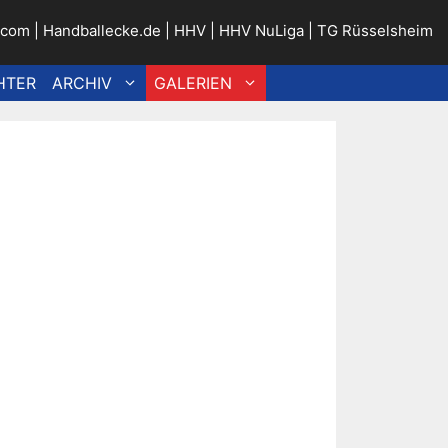
.com
|
Handballecke.de
|
HHV
|
HHV NuLiga
|
TG Rüsselsheim
HTER
ARCHIV
GALERIEN