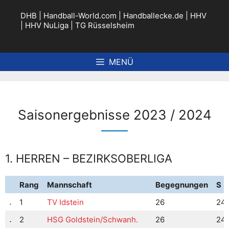
Zum
Inhalt
DHB
|
Handball-World.com
|
Handballecke.de
|
HHV
springen
|
HHV NuLiga
|
TG Rüsselsheim
MENÜ
Saisonergebnisse 2023 / 2024
1. HERREN – BEZIRKSOBERLIGA
Rang
Mannschaft
Begegnungen
S
1
TV Idstein
26
24
2
HSG Goldstein/Schwanh.
26
24