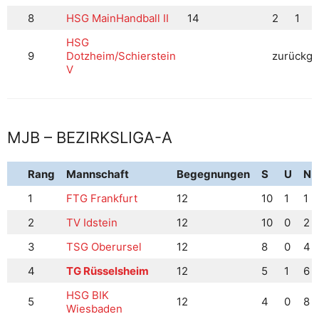
8
HSG MainHandball II
14
2
1
1
HSG
9
Dotzheim/Schierstein
zurückge
V
MJB – BEZIRKSLIGA-A
Rang
Mannschaft
Begegnungen
S
U
N
1
FTG Frankfurt
12
10
1
1
2
TV Idstein
12
10
0
2
3
TSG Oberursel
12
8
0
4
4
TG Rüsselsheim
12
5
1
6
HSG BIK
5
12
4
0
8
Wiesbaden