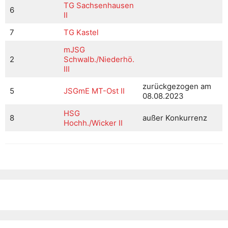
TG Sachsenhausen
6
II
7
TG Kastel
mJSG
2
Schwalb./Niederhö.
III
zurückgezogen am
5
JSGmE MT-Ost II
08.08.2023
HSG
8
außer Konkurrenz
Hochh./Wicker II