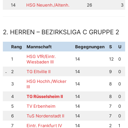
14
HSG Neuenh./Altenh.
26
3
2. HERREN – BEZIRKSLIGA C GRUPPE 2
Rang
Mannschaft
Begegnungen
S
U
HSG VfR/Eintr.
1
14
12
0
Wiesbaden III
2
TG Eltville II
14
9
0
HSG Hochh./Wicker
3
14
8
0
III
4
TG Rüsselsheim II
14
8
0
5
TV Erbenheim
14
7
0
6
TuS Nordenstadt II
14
7
0
7
Eintr. Frankfurt IV
14
2
1
1