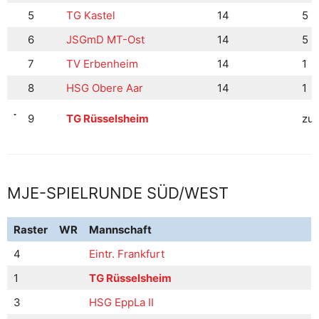
5
TG Kastel
14
5
6
JSGmD MT-Ost
14
5
7
TV Erbenheim
14
1
8
HSG Obere Aar
14
1
9
TG Rüsselsheim
zur
MJE-SPIELRUNDE SÜD/WEST
Raster
WR
Mannschaft
4
Eintr. Frankfurt
1
TG Rüsselsheim
3
HSG EppLa II