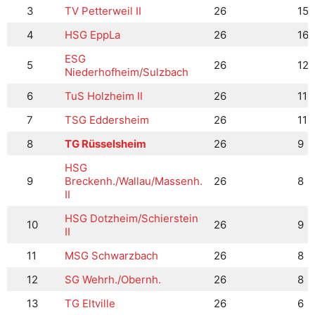
3
TV Petterweil II
26
15
4
HSG EppLa
26
16
ESG
5
26
12
Niederhofheim/Sulzbach
6
TuS Holzheim II
26
11
7
TSG Eddersheim
26
11
8
TG Rüsselsheim
26
9
HSG
9
Breckenh./Wallau/Massenh.
26
8
II
HSG Dotzheim/Schierstein
10
26
9
II
11
MSG Schwarzbach
26
8
12
SG Wehrh./Obernh.
26
8
13
TG Eltville
26
6