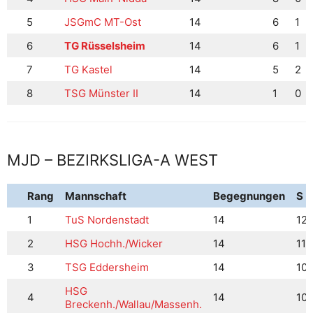
5
JSGmC MT-Ost
14
6
1
6
TG Rüsselsheim
14
6
1
7
TG Kastel
14
5
2
8
TSG Münster II
14
1
0
MJD – BEZIRKSLIGA-A WEST
Rang
Mannschaft
Begegnungen
S
1
TuS Nordenstadt
14
12
2
HSG Hochh./Wicker
14
11
3
TSG Eddersheim
14
10
HSG
4
14
10
Breckenh./Wallau/Massenh.