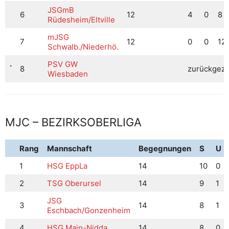
JSGmB
6
12
4
0
8
Rüdesheim/Eltville
mJSG
7
12
0
0
12
Schwalb./Niederhö.
PSV GW
8
zurückgezo
Wiesbaden
MJC – BEZIRKSOBERLIGA
Rang
Mannschaft
Begegnungen
S
U
1
HSG EppLa
14
10
0
2
TSG Oberursel
14
9
1
JSG
3
14
8
1
Eschbach/Gonzenheim
4
HSG Main-Nidda
14
8
0