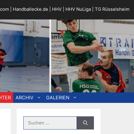
.com
|
Handballecke.de
|
HHV
|
HHV NuLiga
|
TG Rüsselsheim
HTER
ARCHIV
GALERIEN
Suche
nach: