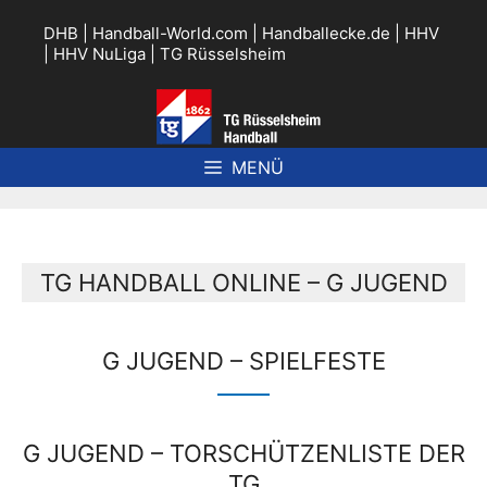
Zum
Inhalt
DHB
|
Handball-World.com
|
Handballecke.de
|
HHV
springen
|
HHV NuLiga
|
TG Rüsselsheim
MENÜ
TG HANDBALL ONLINE – G JUGEND
G JUGEND – SPIELFESTE
G JUGEND – TORSCHÜTZENLISTE DER
TG