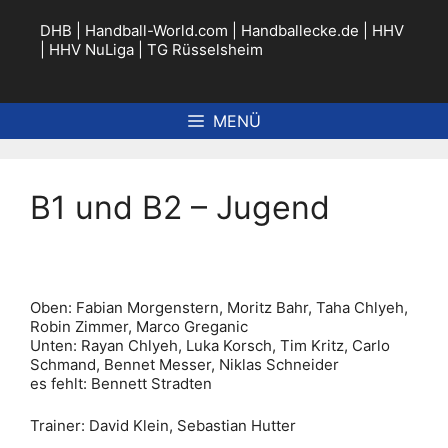
Zum
Inhalt
DHB
|
Handball-World.com
|
Handballecke.de
|
HHV
springen
|
HHV NuLiga
|
TG Rüsselsheim
MENÜ
B1 und B2 – Jugend
Oben: Fabian Morgenstern, Moritz Bahr, Taha Chlyeh,
Robin Zimmer, Marco Greganic
Unten: Rayan Chlyeh, Luka Korsch, Tim Kritz, Carlo
Schmand, Bennet Messer, Niklas Schneider
es fehlt: Bennett Stradten
Trainer: David Klein, Sebastian Hutter