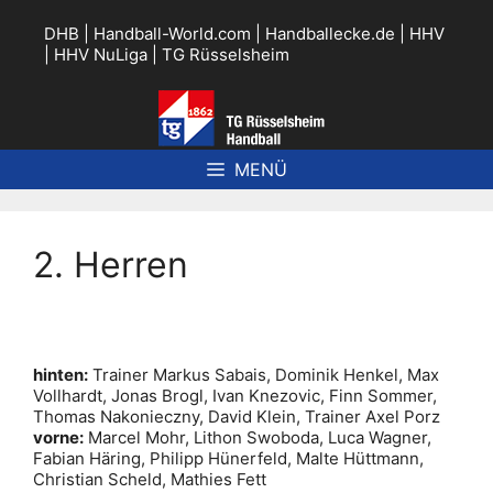
Zum
Inhalt
DHB
|
Handball-World.com
|
Handballecke.de
|
HHV
springen
|
HHV NuLiga
|
TG Rüsselsheim
MENÜ
2. Herren
hinten:
Trainer Markus Sabais, Dominik Henkel, Max
Vollhardt, Jonas Brogl, Ivan Knezovic, Finn Sommer,
Thomas Nakonieczny, David Klein, Trainer Axel Porz
vorne:
Marcel Mohr, Lithon Swoboda, Luca Wagner,
Fabian Häring, Philipp Hünerfeld, Malte Hüttmann,
Christian Scheld, Mathies Fett