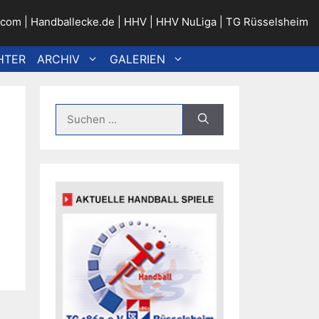
.com
|
Handballecke.de
|
HHV
|
HHV NuLiga
|
TG Rüsselsheim
HTER
ARCHIV
GALERIEN
Suche
nach: