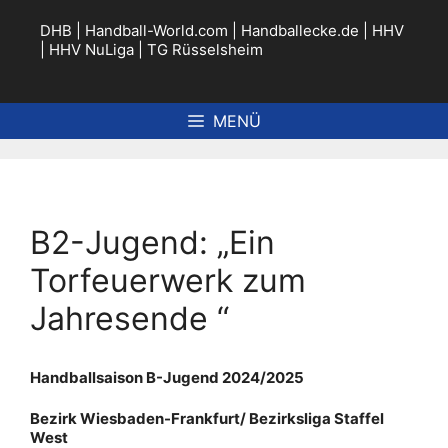
Zum
Inhalt
DHB
|
Handball-World.com
|
Handballecke.de
|
HHV
springen
|
HHV NuLiga
|
TG Rüsselsheim
MENÜ
B2-Jugend: „Ein
Torfeuerwerk zum
Jahresende “
Handballsaison B-Jugend 2024/2025
Bezirk Wiesbaden-Frankfurt/ Bezirksliga Staffel
West