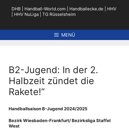
Zum
Inhalt
DHB
|
Handball-World.com
|
Handballecke.de
|
HHV
springen
|
HHV NuLiga
|
TG Rüsselsheim
MENÜ
B2-Jugend: In der 2.
Halbzeit zündet die
Rakete!“
Handballsaison B-Jugend 2024/2025
Bezirk Wiesbaden-Frankfurt/ Bezirksliga Staffel
West