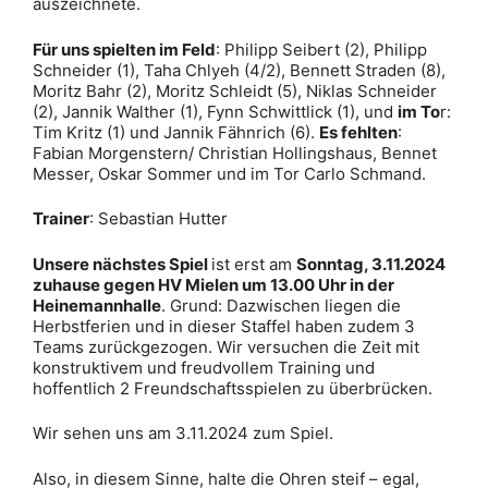
auszeichnete.
Für uns spielten im Feld
: Philipp Seibert (2), Philipp
Schneider (1), Taha Chlyeh (4/2), Bennett Straden (8),
Moritz Bahr (2), Moritz Schleidt (5), Niklas Schneider
(2), Jannik Walther (1), Fynn Schwittlick (1), und
im To
r:
Tim Kritz (1) und Jannik Fähnrich (6).
Es fehlten
:
Fabian Morgenstern/ Christian Hollingshaus, Bennet
Messer, Oskar Sommer und im Tor Carlo Schmand.
Trainer
: Sebastian Hutter
Unsere nächstes Spiel
ist erst am
Sonntag, 3.11.2024
zuhause gegen HV Mielen um 13.00 Uhr in der
Heinemannhalle
. Grund: Dazwischen liegen die
Herbstferien und in dieser Staffel haben zudem 3
Teams zurückgezogen. Wir versuchen die Zeit mit
konstruktivem und freudvollem Training und
hoffentlich 2 Freundschaftsspielen zu überbrücken.
Wir sehen uns am 3.11.2024 zum Spiel.
Also, in diesem Sinne, halte die Ohren steif – egal,