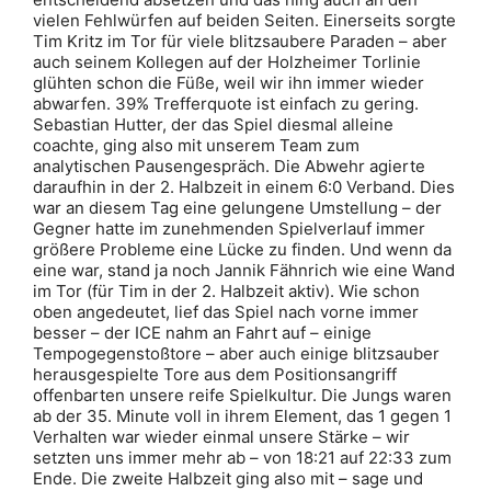
vielen Fehlwürfen auf beiden Seiten. Einerseits sorgte
Tim Kritz im Tor für viele blitzsaubere Paraden – aber
auch seinem Kollegen auf der Holzheimer Torlinie
glühten schon die Füße, weil wir ihn immer wieder
abwarfen. 39% Trefferquote ist einfach zu gering.
Sebastian Hutter, der das Spiel diesmal alleine
coachte, ging also mit unserem Team zum
analytischen Pausengespräch. Die Abwehr agierte
daraufhin in der 2. Halbzeit in einem 6:0 Verband. Dies
war an diesem Tag eine gelungene Umstellung – der
Gegner hatte im zunehmenden Spielverlauf immer
größere Probleme eine Lücke zu finden. Und wenn da
eine war, stand ja noch Jannik Fähnrich wie eine Wand
im Tor (für Tim in der 2. Halbzeit aktiv). Wie schon
oben angedeutet, lief das Spiel nach vorne immer
besser – der ICE nahm an Fahrt auf – einige
Tempogegenstoßtore – aber auch einige blitzsauber
herausgespielte Tore aus dem Positionsangriff
offenbarten unsere reife Spielkultur. Die Jungs waren
ab der 35. Minute voll in ihrem Element, das 1 gegen 1
Verhalten war wieder einmal unsere Stärke – wir
setzten uns immer mehr ab – von 18:21 auf 22:33 zum
Ende. Die zweite Halbzeit ging also mit – sage und