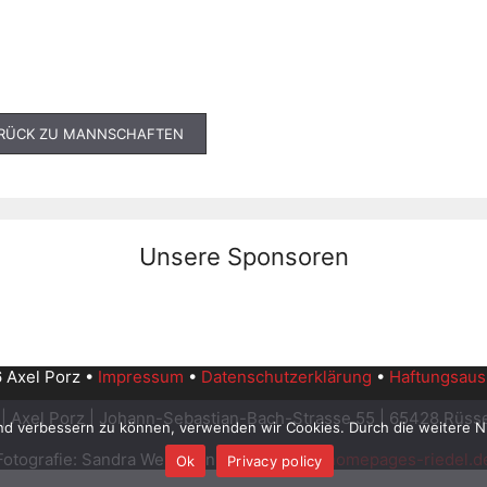
RÜCK ZU MANNSCHAFTEN
Unsere Sponsoren
 Axel Porz •
Impressum
•
Datenschutzerklärung
•
Haftungsaus
| Axel Porz | Johann-Sebastian-Bach-Strasse 55 | 65428 Rüss
end verbessern zu können, verwenden wir Cookies. Durch die weitere 
Fotografie: Sandra Wellmann | WebDesign:
homepages-riedel.d
Ok
Privacy policy