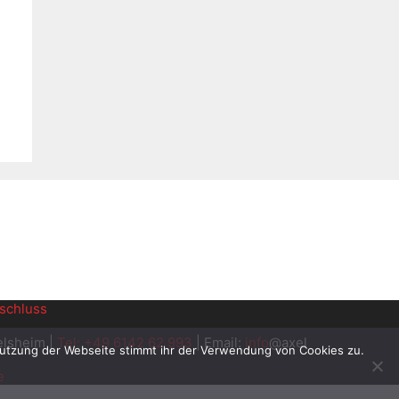
schluss
elsheim |
Tel: +49 6142 62 993
| Email:
info
@axel
Nutzung der Webseite stimmt ihr der Verwendung von Cookies zu.
e