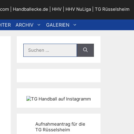
.com
|
Handballecke.de
|
HHV
|
HHV NuLiga
|
TG Rüsselsheim
HTER
ARCHIV
GALERIEN
Suche
nach:
Aufnahmeantrag für die
TG Rüsselsheim