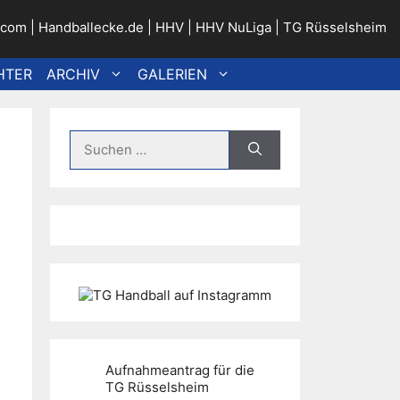
.com
|
Handballecke.de
|
HHV
|
HHV NuLiga
|
TG Rüsselsheim
HTER
ARCHIV
GALERIEN
Suche
nach:
Aufnahmeantrag für die
TG Rüsselsheim