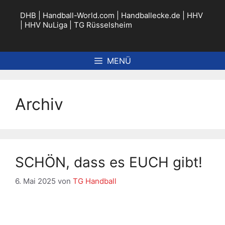
Zum
Inhalt
DHB
|
Handball-World.com
|
Handballecke.de
|
HHV
springen
|
HHV NuLiga
|
TG Rüsselsheim
MENÜ
Archiv
SCHÖN, dass es EUCH gibt!
6. Mai 2025
von
TG Handball