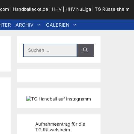
.com
|
Handballecke.de
|
HHV
|
HHV NuLiga
|
TG Rüsselsheim
HTER
ARCHIV
GALERIEN
Suche
nach:
Aufnahmeantrag für die
TG Rüsselsheim