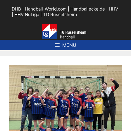
Zum
Inhalt
DHB
|
Handball-World.com
|
Handballecke.de
|
HHV
springen
|
HHV NuLiga
|
TG Rüsselsheim
MENÜ