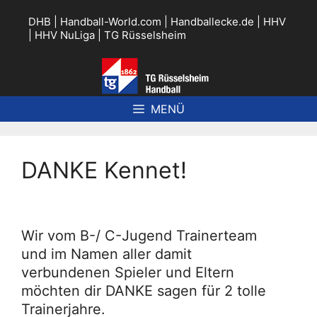
Zum
Inhalt
DHB
|
Handball-World.com
|
Handballecke.de
|
HHV
springen
|
HHV NuLiga
|
TG Rüsselsheim
MENÜ
DANKE Kennet!
Wir vom B-/ C-Jugend Trainerteam
und im Namen aller damit
verbundenen Spieler und Eltern
möchten dir DANKE sagen für 2 tolle
Trainerjahre.