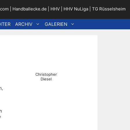
.com
|
Handballecke.de
|
HHV
|
HHV NuLiga
|
TG Rüsselsheim
HTER
ARCHIV
GALERIEN
Christopher
Diesel
n,
h
e