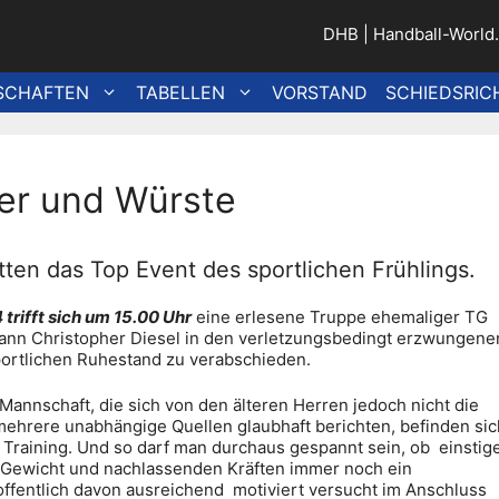
DHB
|
Handball-World
SCHAFTEN
TABELLEN
VORSTAND
SCHIEDSRIC
bier und Würste
tten das Top Event des sportlichen Frühlings.
trifft sich um 15.00 Uhr
eine erlesene Truppe ehemaliger TG
ann Christopher Diesel in den verletzungsbedingt erzwungene
portlichen Ruhestand zu verabschieden.
e Mannschaft, die sich von den älteren Herren jedoch nicht die
 mehrere unabhängige Quellen glaubhaft berichten, befinden sic
Training. Und so darf man durchaus gespannt sein, ob einstig
m Gewicht und nachlassenden Kräften immer noch ein
ffentlich davon ausreichend motiviert versucht im Anschluss