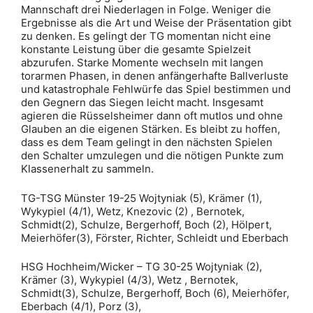
Mannschaft drei Niederlagen in Folge. Weniger die
Ergebnisse als die Art und Weise der Präsentation gibt
zu denken. Es gelingt der TG momentan nicht eine
konstante Leistung über die gesamte Spielzeit
abzurufen. Starke Momente wechseln mit langen
torarmen Phasen, in denen anfängerhafte Ballverluste
und katastrophale Fehlwürfe das Spiel bestimmen und
den Gegnern das Siegen leicht macht. Insgesamt
agieren die Rüsselsheimer dann oft mutlos und ohne
Glauben an die eigenen Stärken. Es bleibt zu hoffen,
dass es dem Team gelingt in den nächsten Spielen
den Schalter umzulegen und die nötigen Punkte zum
Klassenerhalt zu sammeln.
TG-TSG Münster 19-25 Wojtyniak (5), Krämer (1),
Wykypiel (4/1), Wetz, Knezovic (2) , Bernotek,
Schmidt(2), Schulze, Bergerhoff, Boch (2), Hölpert,
Meierhöfer(3), Förster, Richter, Schleidt und Eberbach
HSG Hochheim/Wicker – TG 30-25 Wojtyniak (2),
Krämer (3), Wykypiel (4/3), Wetz , Bernotek,
Schmidt(3), Schulze, Bergerhoff, Boch (6), Meierhöfer,
Eberbach (4/1), Porz (3),