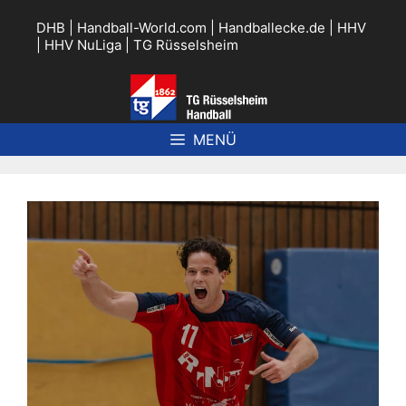
Zum
Inhalt
DHB
|
Handball-World.com
|
Handballecke.de
|
HHV
springen
|
HHV NuLiga
|
TG Rüsselsheim
MENÜ