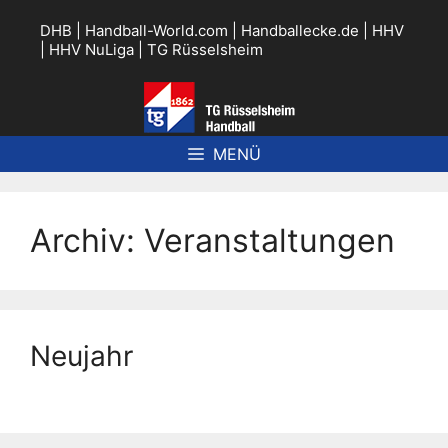
Zum
Inhalt
DHB
|
Handball-World.com
|
Handballecke.de
|
HHV
springen
|
HHV NuLiga
|
TG Rüsselsheim
MENÜ
Archiv:
Veranstaltungen
Neujahr