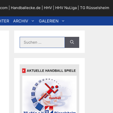
.com
|
Handballecke.de
|
HHV
|
HHV NuLiga
|
TG Rüsselsheim
HTER
ARCHIV
GALERIEN
Suche
nach: