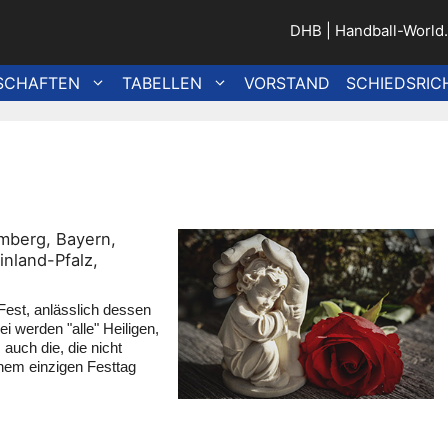
DHB
|
Handball-World
SCHAFTEN
TABELLEN
VORSTAND
SCHIEDSRIC
mberg, Bayern,
nland-Pfalz,
s Fest, anlässlich dessen
ei werden "alle" Heiligen,
 auch die, die nicht
nem einzigen Festtag