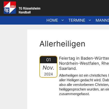
Zum
Inhalt
springen
HOME
TERMINE
MANN
Allerheiligen
Feiertag in Baden-Württe
01
Nordrhein-Westfalen, Rhei
Nov.
Saarland.
2024
Allerheiligen ist ein christliche
aller Heiligen gedacht wird. Dab
also alle verstorbenen Christen,
heiliggesprochen wurden, an ei
zusammengefasst.