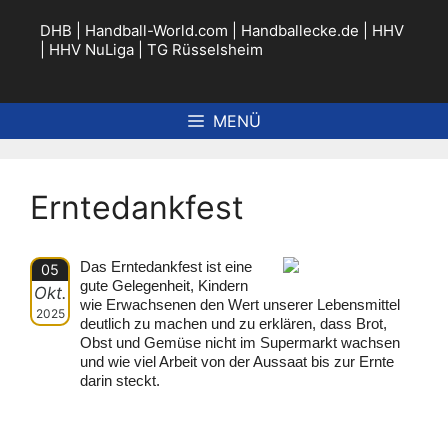
Zum
Inhalt
DHB
|
Handball-World.com
|
Handballecke.de
|
HHV
springen
|
HHV NuLiga
|
TG Rüsselsheim
MENÜ
Erntedankfest
Das Erntedankfest ist eine
05
gute Gelegenheit, Kindern
Okt.
wie Erwachsenen den Wert unserer Lebensmittel
2025
deutlich zu machen und zu erklären, dass Brot,
Obst und Gemüse nicht im Supermarkt wachsen
und wie viel Arbeit von der Aussaat bis zur Ernte
darin steckt.