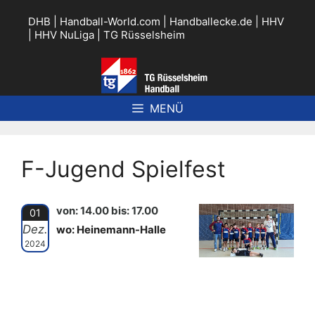
Zum
Inhalt
DHB
|
Handball-World.com
|
Handballecke.de
|
HHV
springen
|
HHV NuLiga
|
TG Rüsselsheim
MENÜ
F-Jugend Spielfest
von: 14.00 bis: 17.00
01
Dez.
wo: Heinemann-Halle
2024