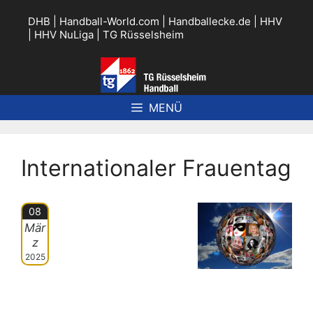
Zum
Inhalt
DHB
|
Handball-World.com
|
Handballecke.de
|
HHV
springen
|
HHV NuLiga
|
TG Rüsselsheim
MENÜ
Internationaler Frauentag
08
Mär
z
2025