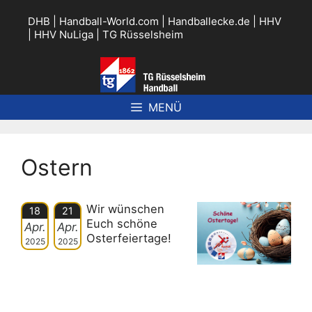
Zum
Inhalt
DHB
|
Handball-World.com
|
Handballecke.de
|
HHV
springen
|
HHV NuLiga
|
TG Rüsselsheim
MENÜ
Ostern
Wir wünschen
18
21
Euch schöne
Apr.
Apr.
Osterfeiertage!
2025
2025