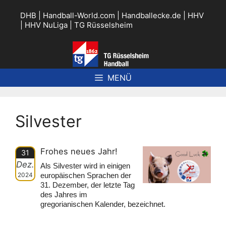
Zum
Inhalt
DHB
|
Handball-World.com
|
Handballecke.de
|
HHV
springen
|
HHV NuLiga
|
TG Rüsselsheim
MENÜ
Silvester
Frohes neues Jahr!
31
Dez.
Als Silvester wird in einigen
2024
europäischen Sprachen der
31. Dezember, der letzte Tag
des Jahres im
gregorianischen Kalender, bezeichnet.