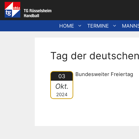
Zum
Inhalt
springen
HOME
TERMINE
MANN
Tag der deutschen
Bundesweiter Freiertag
03
Okt.
2024