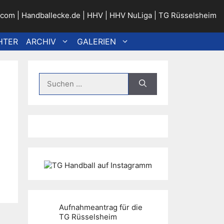
.com
|
Handballecke.de
|
HHV
|
HHV NuLiga
|
TG Rüsselsheim
HTER
ARCHIV
GALERIEN
Suche
nach:
Aufnahmeantrag für die
TG Rüsselsheim