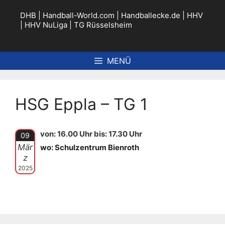
Zum
Inhalt
DHB
|
Handball-World.com
|
Handballecke.de
|
HHV
springen
|
HHV NuLiga
|
TG Rüsselsheim
MENÜ
HSG Eppla – TG 1
von: 16.00 Uhr bis: 17.30 Uhr
09
Mär
wo: Schulzentrum Bienroth
z
2025