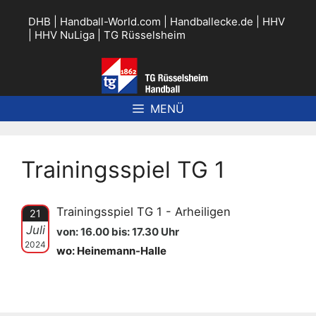
Zum
Inhalt
DHB
|
Handball-World.com
|
Handballecke.de
|
HHV
springen
|
HHV NuLiga
|
TG Rüsselsheim
MENÜ
Trainingsspiel TG 1
Trainingsspiel TG 1 - Arheiligen
21
Juli
von: 16.00 bis: 17.30 Uhr
2024
wo: Heinemann-Halle