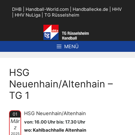
Zum
Inhalt
DHB
|
Handball-World.com
|
Handballecke.de
|
HHV
springen
|
HHV NuLiga
|
TG Rüsselsheim
MENÜ
HSG
Neuenhain/Altenhain –
TG 1
HSG Neuenhain/Altenhain
01
Mär
von: 16.00 Uhr bis: 17.30 Uhr
z
wo: Kahlbachhalle Altenhain
2025