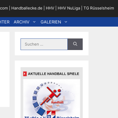
.com
|
Handballecke.de
|
HHV
|
HHV NuLiga
|
TG Rüsselsheim
HTER
ARCHIV
GALERIEN
Suche
nach: