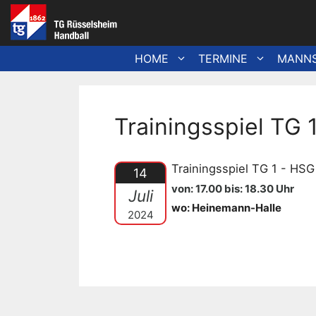
Zum
Inhalt
springen
HOME
TERMINE
MANN
Trainingsspiel TG 
Trainingsspiel TG 1 - HS
14
von: 17.00 bis: 18.30 Uhr
Juli
wo: Heinemann-Halle
2024