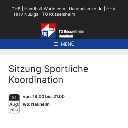
Zum
Inhalt
DHB
|
Handball-World.com
|
Handballecke.de
|
HHV
springen
|
HHV NuLiga
|
TG Rüsselsheim
MENÜ
Sitzung Sportliche
Koordination
von: 19.00 bis: 21.00
21
Aug.
wo: Nauheim
2024