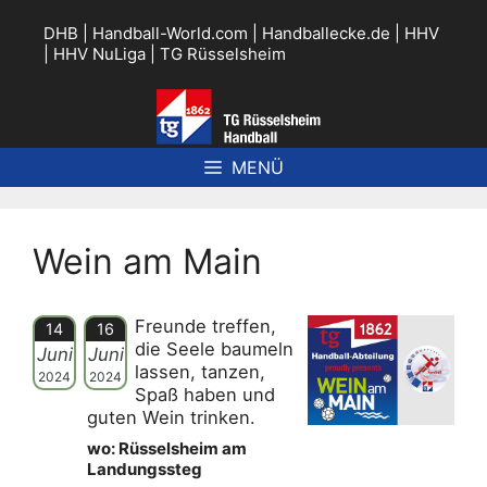
Zum
Inhalt
DHB
|
Handball-World.com
|
Handballecke.de
|
HHV
springen
|
HHV NuLiga
|
TG Rüsselsheim
MENÜ
Wein am Main
Freunde treffen,
14
16
die Seele baumeln
Juni
Juni
lassen, tanzen,
2024
2024
Spaß haben und
guten Wein trinken.
wo: Rüsselsheim am
Landungssteg