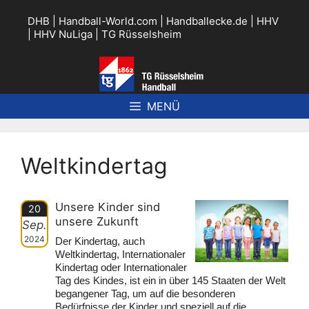
Zum
Inhalt
DHB
|
Handball-World.com
|
Handballecke.de
|
HHV
springen
|
HHV NuLiga
|
TG Rüsselsheim
MENÜ
Weltkindertag
Unsere Kinder sind
20
unsere Zukunft
Sep.
2024
Der Kindertag, auch
Weltkindertag, Internationaler
Kindertag oder Internationaler
Tag des Kindes, ist ein in über 145 Staaten der Welt
begangener Tag, um auf die besonderen
Bedürfnisse der Kinder und speziell auf die