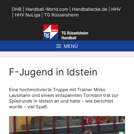
Zum
Inhalt
DHB
|
Handball-World.com
|
Handballecke.de
|
HHV
springen
|
HHV NuLiga
|
TG Rüsselsheim
MENÜ
F-Jugend in Idstein
Eine hochmotivierte Truppe mit Trainer Mirko
Lausmann und einem entspannten Tormann trat zur
Spielrunde in Idstein an und hatte – wie berichtet
wurde – viel Spaß.