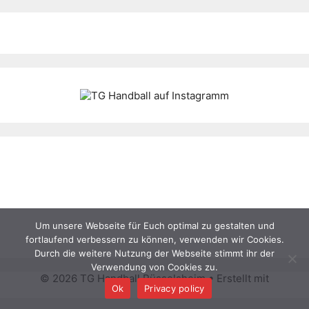
Um unsere Webseite für Euch optimal zu gestalten und
fortlaufend verbessern zu können, verwenden wir Cookies.
Durch die weitere Nutzung der Webseite stimmt ihr der
Verwendung von Cookies zu.
© 2026 TG Handball Rüsselsheim
• Erstellt mit
Ok
Privacy policy
GeneratePress