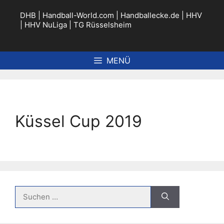
Zum
Inhalt
DHB
|
Handball-World.com
|
Handballecke.de
|
HHV
springen
|
HHV NuLiga
|
TG Rüsselsheim
MENÜ
Küssel Cup 2019
Suche
nach: