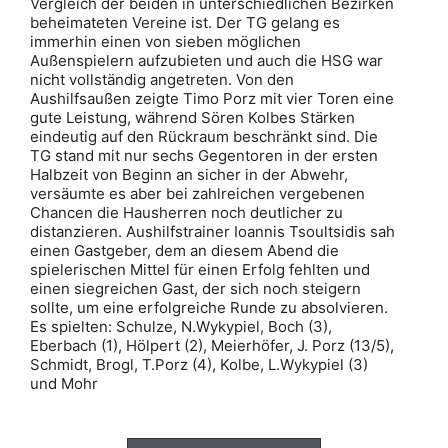
Vergleich der beiden in unterschiedlichen Bezirken
beheimateten Vereine ist. Der TG gelang es
immerhin einen von sieben möglichen
Außenspielern aufzubieten und auch die HSG war
nicht vollständig angetreten. Von den
Aushilfsaußen zeigte Timo Porz mit vier Toren eine
gute Leistung, während Sören Kolbes Stärken
eindeutig auf den Rückraum beschränkt sind. Die
TG stand mit nur sechs Gegentoren in der ersten
Halbzeit von Beginn an sicher in der Abwehr,
versäumte es aber bei zahlreichen vergebenen
Chancen die Hausherren noch deutlicher zu
distanzieren. Aushilfstrainer Ioannis Tsoultsidis sah
einen Gastgeber, dem an diesem Abend die
spielerischen Mittel für einen Erfolg fehlten und
einen siegreichen Gast, der sich noch steigern
sollte, um eine erfolgreiche Runde zu absolvieren.
Es spielten: Schulze, N.Wykypiel, Boch (3),
Eberbach (1), Hölpert (2), Meierhöfer, J. Porz (13/5),
Schmidt, Brogl, T.Porz (4), Kolbe, L.Wykypiel (3)
und Mohr