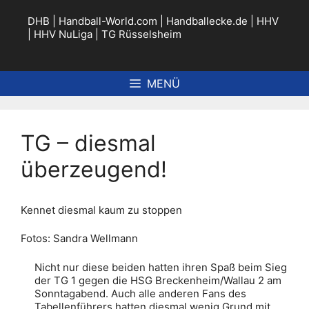
Zum
Inhalt
DHB
|
Handball-World.com
|
Handballecke.de
|
HHV
springen
|
HHV NuLiga
|
TG Rüsselsheim
MENÜ
TG – diesmal
überzeugend!
Kennet diesmal kaum zu stoppen
Fotos: Sandra Wellmann
Nicht nur diese beiden hatten ihren Spaß beim Sieg
der TG 1 gegen die HSG Breckenheim/Wallau 2 am
Sonntagabend. Auch alle anderen Fans des
Tabellenführers hatten diesmal wenig Grund mit