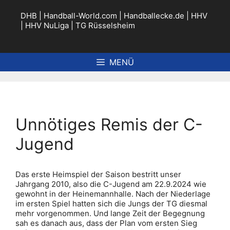
Zum
Inhalt
DHB
|
Handball-World.com
|
Handballecke.de
|
HHV
springen
|
HHV NuLiga
|
TG Rüsselsheim
MENÜ
Unnötiges Remis der C-
Jugend
Das erste Heimspiel der Saison bestritt unser
Jahrgang 2010, also die C-Jugend am 22.9.2024 wie
gewohnt in der Heinemannhalle. Nach der Niederlage
im ersten Spiel hatten sich die Jungs der TG diesmal
mehr vorgenommen. Und lange Zeit der Begegnung
sah es danach aus, dass der Plan vom ersten Sieg