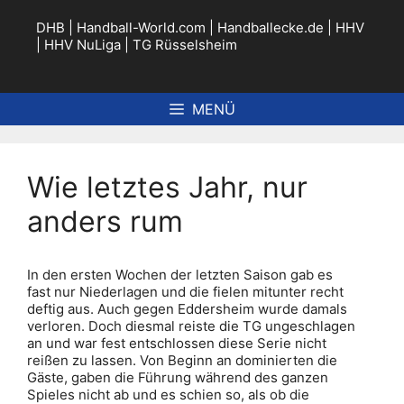
Zum
Inhalt
DHB
|
Handball-World.com
|
Handballecke.de
|
HHV
springen
|
HHV NuLiga
|
TG Rüsselsheim
MENÜ
Wie letztes Jahr, nur
anders rum
In den ersten Wochen der letzten Saison gab es
fast nur Niederlagen und die fielen mitunter recht
deftig aus. Auch gegen Eddersheim wurde damals
verloren. Doch diesmal reiste die TG ungeschlagen
an und war fest entschlossen diese Serie nicht
reißen zu lassen. Von Beginn an dominierten die
Gäste, gaben die Führung während des ganzen
Spieles nicht ab und es schien so, als ob die