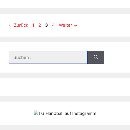
Seite
Seite
Seite
Seite
←
Zurück
1
2
3
4
Weiter
→
Suche
nach: