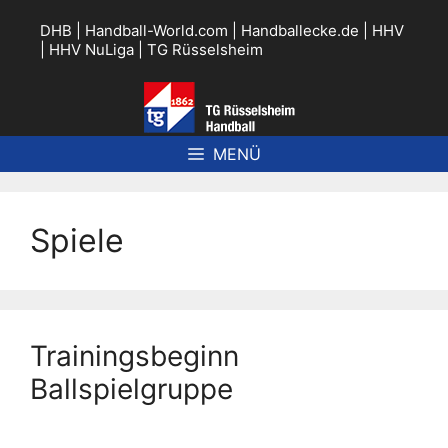
Zum
Inhalt
DHB
|
Handball-World.com
|
Handballecke.de
|
HHV
springen
|
HHV NuLiga
|
TG Rüsselsheim
MENÜ
Spiele
Trainingsbeginn
Ballspielgruppe