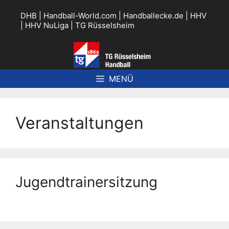
Zum
Inhalt
DHB
|
Handball-World.com
|
Handballecke.de
|
HHV
springen
|
HHV NuLiga
|
TG Rüsselsheim
MENÜ
Veranstaltungen
Jugendtrainersitzung