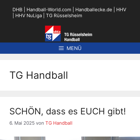
Zum
Inhalt
DHB
|
Handball-World.com
|
Handballecke.de
|
HHV
springen
|
HHV NuLiga
|
TG Rüsselsheim
MENÜ
TG Handball
SCHÖN, dass es EUCH gibt!
6. Mai 2025
von
TG Handball